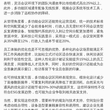
表明，灵活会议环境下的团队沟通效率比传统模式高出25%以上。
此外，多功能区域通常配备无线投屏、视频会议系统等技术工具，
进一步消除了远程协作的障碍。
从管理角度看，多功能会议区还能简化运营流程。统一的技术标准
和空间配置减少了会前准备时间，行政人员无需针对不同会议类型
反复调整设备。智能预约系统的引入则让空间分配更加透明，避免
资源冲突。某科技公司实践显示，采用这一模式后，会议室闲置率
从35%降至12%，行政人力成本节省近20%。
员工体验的优化也是不可忽视的优势。多样化的会议场景能满足不
同工作风格的需求，比如站立式讨论区适合快速决策，休闲洽谈区
则利于创造性交流。这种人性化设计被证实能提升15%以上的员工
满意度，间接降低人才流失率。同时，良好的空间设计还能成为企
业形象的展示窗口，给访客留下专业且创新的印象。
在可持续发展方面，多功能会议区同样表现突出。模块化设计减少
了装修翻新频率，可重复利用的家具降低了资源消耗。自然采光与
通风的优化设计还能节省20%-30%的能源开支。这些环保特性不仅
符合ESG发展趋势，也可能为企业争取到相关政策支持。
当然，要实现这些优势，需要科学的规划与技术支持。空间划分需
考虑动线合理性，设备选型要兼顾兼容性和易用性。建议企业先通