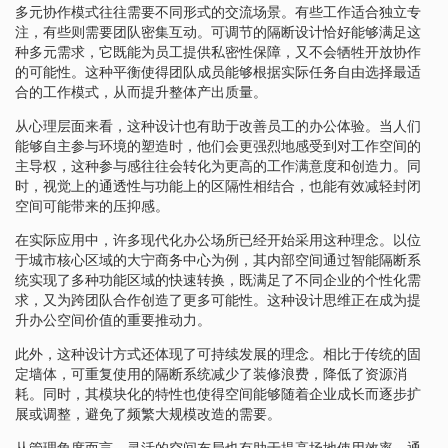
多元协作模式往往需要不同形式的交流场景。有些工作适合独立专
注，有些则需要团队密集互动。可调节的隔断设计恰好能够满足这
种多元需求，它既能为员工提供私密性保障，又不会牺牲开放协作
的可能性。这种平衡使得团队成员能够根据实际任务自由选择最适
合的工作模式，从而提升整体产出质量。
从心理层面来看，这种设计也有助于改善员工的办公体验。当人们
能够自主参与环境的塑造时，他们会更强烈地感受到对工作空间的
主导权，这种参与感往往会转化为更高的工作满意度和创造力。同
时，视觉上的通透性与功能上的区隔性相结合，也能有效减轻封闭
空间可能带来的压抑感。
在实际应用中，许多现代化办公场所已经开始采用这种理念。以位
于城市核心区域的大宁商务中心为例，其内部空间通过智能隔断系
统实现了多种功能区域的快速转换，既满足了不同企业的个性化需
求，又为跨团队合作创造了更多可能性。这种设计思维正在成为提
升办公空间价值的重要推动力。
此外，这种设计方式还体现了可持续发展的理念。相比于传统的固
定墙体，可重复使用的隔断系统减少了装修浪费，降低了资源消
耗。同时，其模块化的特性也使得空间能够随着企业成长而逐步扩
展或调整，避免了频繁大规模改造的需要。
从管理角度而言，灵活的空间布局也有助于提高场地使用效率。通